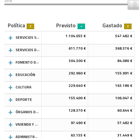
2018
Política
Previsto
Gastado
1.104.055 €
547.482 €
SERVICIOS SOCIALES Y PROMOCIÓN SOCIAL
611.770 €
368.376 €
SERVICIOS DE CARÁCTER GENERAL
304.300 €
84.080 €
FOMENTO DEL EMPLEO
292.960 €
155.991 €
EDUCACIÓN
229.640 €
163.186 €
CULTURA
155.400 €
106.047 €
DEPORTE
128.370 €
60.644 €
ÓRGANOS DE GOBIERNO
97.490 €
57.482 €
VIVIENDA Y URBANISMO
63.155 €
31.449 €
ADMINISTRACION FINANCIERA Y TRIBUTARIA