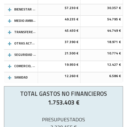
57.230 €
30.357 €
BIENESTAR COMUNITARIO
49.235 €
54.795 €
MEDIO AMBIENTE
45.450 €
44.749 €
TRANSFERENCIAS A OTRAS ADMINISTRACIONES PÚBLICAS
37.390 €
18.971 €
OTRAS ACTUACIONES DE CARACTER ECONOMICO
21.500 €
10.774 €
SEGURIDAD Y MOVILIDAD CIUDADANA
19.950 €
12.427 €
COMERCIO, TURISMO Y PEQUEÑAS Y MEDIANAS EMPRESAS
12.260 €
6.586 €
SANIDAD
TOTAL GASTOS NO FINANCIEROS
1.753.403 €
PRESUPUESTADOS